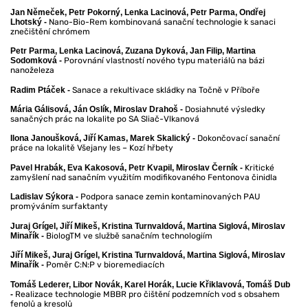
Jan Němeček, Petr Pokorný, Lenka Lacinová, Petr Parma, Ondřej
Nano-Bio-Rem kombinovaná sanační technologie k sanaci
Lhotský -
znečištění chrómem
Petr Parma, Lenka Lacinová, Zuzana Dyková, Jan Filip, Martina
Porovnání vlastností nového typu materiálů na bázi
Sodomková -
nanoželeza
Sanace a rekultivace skládky na Točně v Příboře
Radim Ptáček -
Dosiahnuté výsledky
Mária Gálisová, Ján Oslík, Miroslav Drahoš -
sanačných prác na lokalite po SA Sliač-Vlkanová
Dokončovací sanační
Ilona Janoušková, Jiří Kamas, Marek Skalický -
práce na lokalitě Všejany les – Kozí hřbety
Kritické
Pavel Hrabák, Eva Kakosová, Petr Kvapil, Miroslav Černík -
zamyšlení nad sanačním využitím modifikovaného Fentonova činidla
Podpora sanace zemin kontaminovaných PAU
Ladislav Sýkora -
promýváním surfaktanty
Juraj Grígel, Jiří Mikeš, Kristina Turnvaldová, Martina Siglová, Miroslav
BiologTM ve službě sanačním technologiím
Minařík -
Jiří Mikeš, Juraj Grígel, Kristina Turnvaldová, Martina Siglová, Miroslav
Poměr C:N:P v bioremediacích
Minařík -
Tomáš Lederer, Libor Novák, Karel Horák, Lucie Křiklavová, Tomáš Dub
Realizace technologie MBBR pro čištění podzemních vod s obsahem
-
fenolů a kresolů