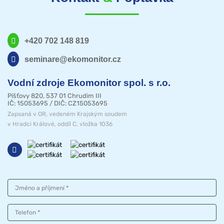
+420 702 148 819
seminare@ekomonitor.cz
Vodní zdroje Ekomonitor spol. s r.o.
Píšťovy 820, 537 01 Chrudim III
IČ: 15053695 / DIČ: CZ15053695
Zapsaná v OR, vedeném Krajským soudem
v Hradci Králové, oddíl C, vložka 1036
Jméno a příjmení
Telefon