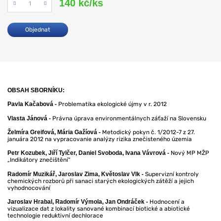
140 kč/ks
Počet
Objednat
OBSAH SBORNÍKU:
Problematika ekologické újmy v r. 2012
Pavla Kačabová -
Právna úprava environmentálnych záťaží na Slovensku
Vlasta Jánová -
Metodický pokyn č. 1/2012-7 z 27.
Želmíra Greifová, Mária Gažíová -
januára 2012 na vypracovanie analýzy rizika znečisteného územia
Nový MP MŽP
Petr Kozubek, Jiří Tylčer, Daniel Svoboda, Ivana Vávrová -
„Indikátory znečištění“
Supervizní kontroly
Radomír Muzikář, Jaroslav Zima, Květoslav Vlk -
chemických rozborů při sanaci starých ekologických zátěží a jejich
vyhodnocování
Hodnocení a
Jaroslav Hrabal, Radomír Výmola, Jan Ondráček -
vizualizace dat z lokality sanované kombinací biotické a abiotické
technologie reduktivní dechlorace