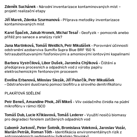
Národní inventarizace kontaminovaných míst –
Zdeněk Suchánek -
projekt realizační etapy
Příprava metodiky inventarizace
Jiří Marek, Zdenka Szurmanová -
kontaminovaných míst
Geofyzik – pomocník anebo
Karel Špaček, Jakub Hronek, Michal Tesař -
přítěž pro sanace a analýzy rizik?
Porovnání účinnosti
Jana Martinková, Tomáš Weidlich, Petr Mikulášek -
odstranění azobarviva Sumifix Supra Blue BRF 150 %
tetrasubstituovanými fosfoniovými a amoniovými iontovými kapalinami
Čištění a
Barbora Vystrčilová, Libor Dušek, Jaromíra Chýlková -
předúprava procesních a odpadních vod z výroby papíru
elektrochemickým fentonovým procesem
Evelína Erbanová, Miloslav Slezák, Jiří Palarčík, Petr Mikulášek
Odstraňování dusičnanů pomocí biofiltru a sírového denitrifikátoru
-
PLAKÁTOVÁ SDĚLENÍ
Vliv oxidačního činidla na půdní
Petr Beneš, Amandine Phok, Jiří Mikeš -
mikroflóru v rámci ISCO
Využití nosičů biomasy
Tomáš Dub, Lucie Křiklavová, Tomáš Lederer -
pro degradaci fenolem zatížených odpadních vod
Ľubomír Jurkovič, Peter Šottník, Bronislava Voleková, Jaroslav Vozár,
Identifikácia environmentálnych rizík z
Marián Petrák, Roman Tóth -
antropogénných sedimentov (odkalisko Slovinky)