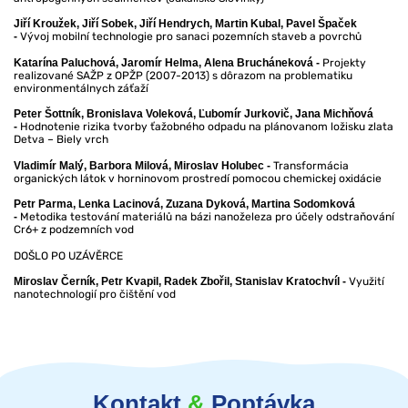
Jiří Kroužek, Jiří Sobek, Jiří Hendrych, Martin Kubal, Pavel Špaček
Vývoj mobilní technologie pro sanaci pozemních staveb a povrchů
-
Projekty
Katarína Paluchová, Jaromír Helma, Alena Brucháneková -
realizované SAŽP z OPŽP (2007-2013) s dôrazom na problematiku
environmentálnych záťaží
Peter Šottník, Bronislava Voleková, Ľubomír Jurkovič, Jana Michňová
Hodnotenie rizika tvorby ťažobného odpadu na plánovanom ložisku zlata
-
Detva – Biely vrch
Transformácia
Vladimír Malý, Barbora Milová, Miroslav Holubec -
organických látok v horninovom prostredí pomocou chemickej oxidácie
Petr Parma, Lenka Lacinová, Zuzana Dyková, Martina Sodomková
Metodika testování materiálů na bázi nanoželeza pro účely odstraňování
-
Cr6+ z podzemních vod
DOŠLO PO UZÁVĚRCE
Využití
Miroslav Černík, Petr Kvapil, Radek Zbořil, Stanislav Kratochvíl -
nanotechnologií pro čištění vod
Kontakt
&
Poptávka