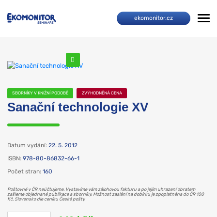
ekomonitor.cz
SBORNÍKY V KNIŽNÍ PODOBĚ
ZVÝHODNĚNÁ CENA
Sanační technologie XV
Datum vydání:
22. 5. 2012
ISBN:
978-80-86832-66-1
Počet stran:
160
Poštovné v ČR neúčtujeme. Vystavíme vám zálohovou fakturu a po jejím uhrazení obratem
zašleme objednané publikace a sborníky. Možnost zaslání na dobírku je zpoplatněna do ČR 100
Kč, Slovensko dle ceníku České pošty.