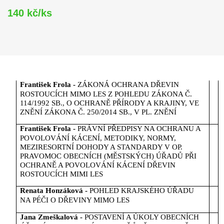
140 kč/ks
František Frola -
ZÁKONÁ OCHRANA DŘEVIN
ROSTOUCÍCH MIMO LES Z POHLEDU ZÁKONA Č.
114/1992 SB., O OCHRANĚ PŘÍRODY A KRAJINY, VE
ZNĚNÍ ZÁKONA Č. 250/2014 SB., V PL. ZNĚNÍ
František Frola -
PRÁVNÍ PŘEDPISY NA OCHRANU A
POVOLOVÁNÍ KÁCENÍ, METODIKY, NORMY,
MEZIRESORTNÍ DOHODY A STANDARDY V OP.
PRAVOMOC OBECNÍCH (MĚSTSKÝCH) ÚŘADŮ PŘI
OCHRANĚ A POVOLOVÁNÍ KÁCENÍ DŘEVIN
ROSTOUCÍCH MIMI LES
Renata Honzáková -
POHLED KRAJSKÉHO ÚŘADU
NA PÉČI O DŘEVINY MIMO LES
Jana Zmeškalová -
POSTAVENÍ A ÚKOLY OBECNÍCH