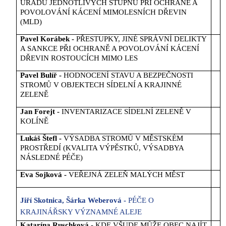
ÚŘADÚ JEDNOTLIVÝCH STUPŇ
Ů
PŘI OCHRANĚ A
POVOLOVÁNÍ KÁCENÍ MIMOLESNÍCH DŘEVIN
(MLD)
Pavel Korábek -
PŘESTUPKY, JINÉ SPRÁVNÍ DELIKTY
A SANKCE PŘI OCHRANĚ A POVOLOVÁNÍ KÁCENÍ
DŘEVIN ROSTOUCÍCH MIMO LES
Pavel Bulíř -
HODNOCENÍ STAVU A BEZPEČNOSTI
STROMŮ V OBJEKTECH SÍDELNÍ A KRAJINNÉ
ZELENĚ
Jan Forejt -
INVENTARIZACE SÍDELNÍ ZELENĚ V
KOLÍNĚ
Lukáš Štefl -
VÝSADBA STROMŮ V MĚSTSKÉM
PROSTŘEDÍ (KVALITA VÝPĚSTKŮ, VÝSADBYA
NÁSLEDNÉ PÉČE)
Eva Sojková -
VEŘEJNÁ ZELEŇ MALÝCH MĚST
Jiří Skotnica, Šárka Weberová -
PÉČE O
KRAJINÁŘSKY VÝZNAMNÉ ALEJE
Katarína Ruschková -
KDE VŠUDE MŮŽE OBEC NAJÍT