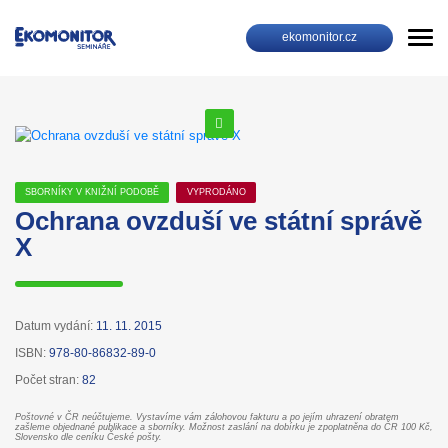
ekomonitor.cz
SBORNÍKY V KNIŽNÍ PODOBĚ
VYPRODÁNO
Ochrana ovzduší ve státní správě
X
Datum vydání:
11. 11. 2015
ISBN:
978-80-86832-89-0
Počet stran:
82
Poštovné v ČR neúčtujeme. Vystavíme vám zálohovou fakturu a po jejím uhrazení obratem
zašleme objednané publikace a sborníky. Možnost zaslání na dobírku je zpoplatněna do ČR 100 Kč,
Slovensko dle ceníku České pošty.