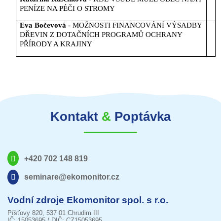
PENÍZE NA PÉČI O STROMY
Eva Bočevová
- MOŽNOSTI FINANCOVÁNÍ VÝSADBY
DŘEVIN Z DOTAČNÍCH PROGRAMŮ OCHRANY
PŘÍRODY A KRAJINY
Kontakt
&
Poptávka
+420 702 148 819
seminare@ekomonitor.cz
Vodní zdroje Ekomonitor spol. s r.o.
Píšťovy 820, 537 01 Chrudim III
IČ: 15053695 / DIČ: CZ15053695