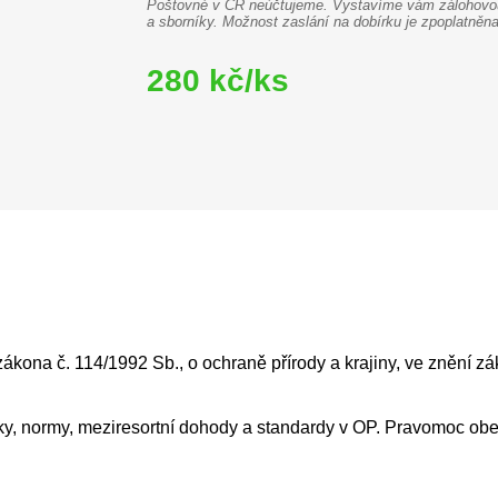
Poštovné v ČR neúčtujeme. Vystavíme vám zálohovou 
a sborníky. Možnost zaslání na dobírku je zpoplatně
280 kč/ks
kona č. 114/1992 Sb., o ochraně přírody a krajiny, ve znění zák
ky, normy, meziresortní dohody a standardy v OP. Pravomoc obe