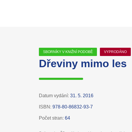
SBORNÍKY V KNIŽNÍ PODOBĚ
VYPRODÁNO
Dřeviny mimo les
Datum vydání:
31. 5. 2016
ISBN:
978-80-86832-93-7
Počet stran:
64