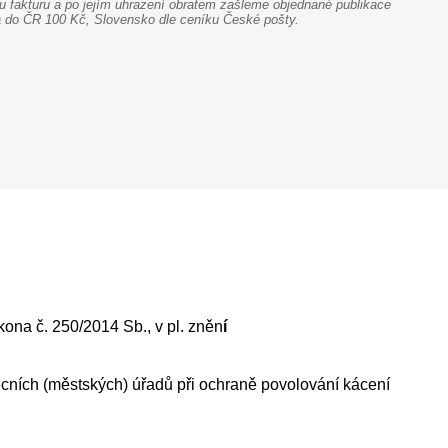
fakturu a po jejím uhrazení obratem zašleme objednané publikace
na do ČR 100 Kč, Slovensko dle ceníku České pošty.
ona č. 250/2014 Sb., v pl. zněn
í
cních (městských) úřadů při ochraně povolování kácení